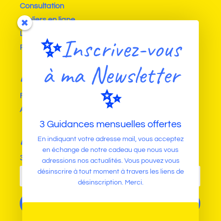
Consultation
Ateliers en ligne
Livre
✨
Inscrivez-vous
Prochains Stages
à ma Newsletter
Formations
✨
Formation « Le Tarot, miroir de l’âme »
Ateliers en ligne
3 Guidances mensuelles offertes
Newsletter
En indiquant votre adresse mail, vous acceptez
en échange de notre cadeau que nous vous
3 Guidances mensuelles offertes
adressions nos actualités. Vous pouvez vous
désinscrire à tout moment à travers les liens de
désinscription. Merci.
S'inscrire