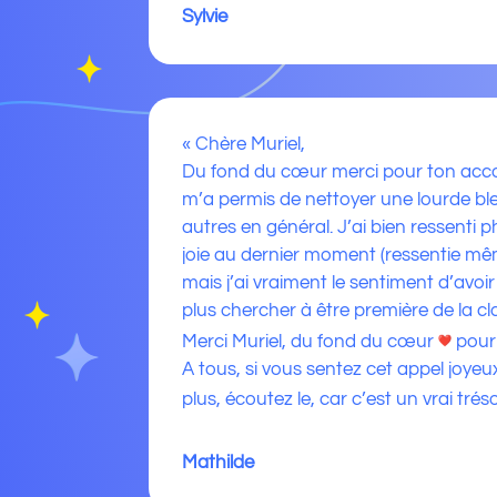
Sylvie
« Chère Muriel,
Du fond du cœur merci pour ton accom
m’a permis de nettoyer une lourde ble
autres en général. J’ai bien ressenti
joie au dernier moment (ressentie mê
mais j’ai vraiment le sentiment d’avoi
plus chercher à être première de la cl
Merci Muriel, du fond du cœur
pour
A tous, si vous sentez cet appel joye
plus, écoutez le, car c’est un vrai trés
Mathilde