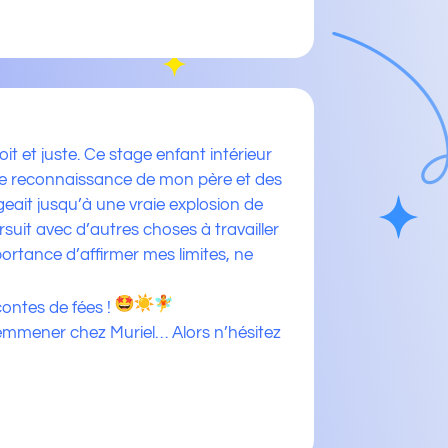
 et juste. Ce stage enfant intérieur
n de reconnaissance de mon père et des
geait jusqu’à une vraie explosion de
rsuit avec d’autres choses à travailler
portance d’affirmer mes limites, ne
ontes de fées !
s emmener chez Muriel… Alors n’hésitez