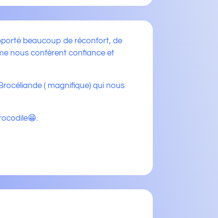
apporté beaucoup de réconfort, de
sme nous confèrent confiance et
 Brocéliande ( magnifique) qui nous
rocodile😁.