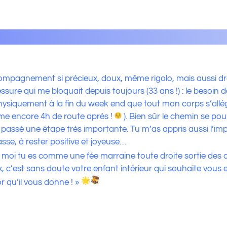
pagnement si précieux, doux, même rigolo, mais aussi droit
ssure qui me bloquait depuis toujours (33 ans !) : le besoi
 physiquement à la fin du week end que tout mon corps s’allé
me encore 4h de route après !
). Bien sûr le chemin se pou
r passé une étape très importante. Tu m’as appris aussi l’im
asse, à rester positive et joyeuse…
 moi tu es comme une fée marraine toute droite sortie des c
ux, c’est sans doute votre enfant intérieur qui souhaite vou
or qu’il vous donne ! »