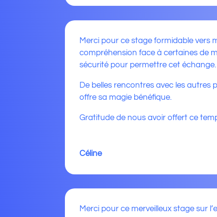
Merci pour ce stage formidable vers 
compréhension face à certaines de me
sécurité pour permettre cet échange.
De belles rencontres avec les autres p
offre sa magie bénéfique.
Gratitude de nous avoir offert ce temp
Céline
Merci pour ce merveilleux stage sur l’e