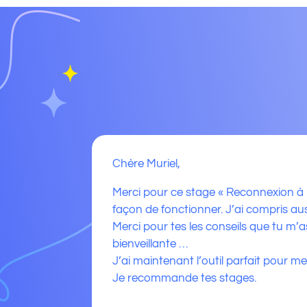
Chère Muriel,
Merci pour ce stage « Reconnexion à m
façon de fonctionner. J’ai compris aus
Merci pour tes les conseils que tu m’
bienveillante …
J’ai maintenant l’outil parfait pour me 
Je recommande tes stages.