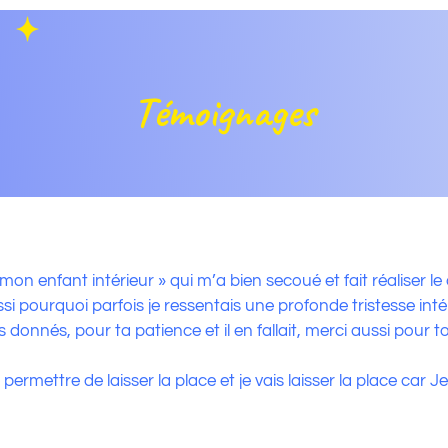
Témoignages
on enfant intérieur » qui m’a bien secoué et fait réaliser
si pourquoi parfois je ressentais une profonde tristesse intér
as donnés, pour ta patience
et il en fallait, merci aussi pou
permettre de laisser la place et je vais laisser la place car Je