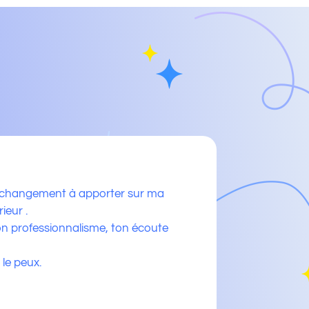
 le changement à apporter sur ma
ieur .
r ton professionnalisme, ton écoute
 le peux.